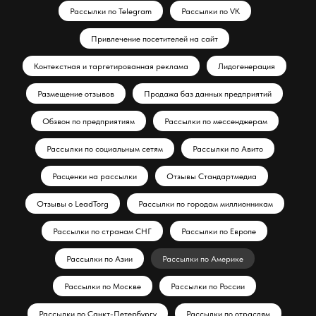
Рассылки по Telegram
Рассылки по VK
Привлечение посетителей на сайт
Контекстная и таргетированная реклама
Лидогенерация
Размещение отзывов
Продажа баз данных предприятий
Обзвон по предприятиям
Рассылки по мессенджерам
Рассылки по социальным сетям
Рассылки по Авито
Расценки на рассылки
Отзывы Стандартмедиа
Отзывы о LeadTorg
Рассылки по городам миллионникам
Рассылки по странам СНГ
Рассылки по Европе
Рассылки по Азии
Рассылки по Америке
Рассылки по Москве
Рассылки по России
Рассылки по Санкт-Петербургу
Рассылки по отраслям