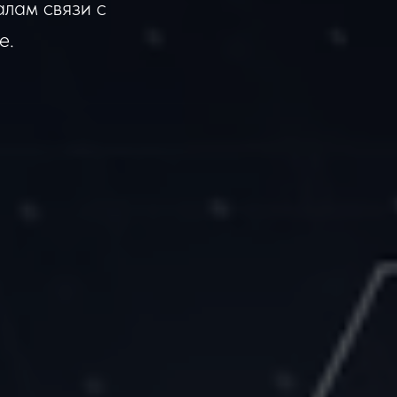
алам связи с
е.