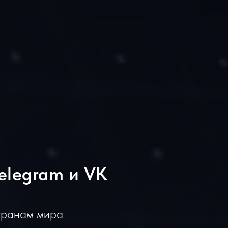
elegram и VK
транам мира