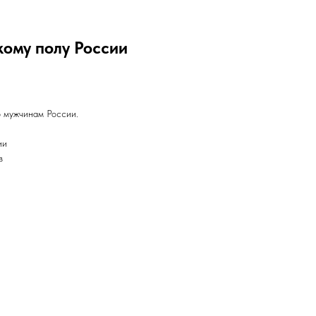
кому полу России
 мужчинам России.
ии
в