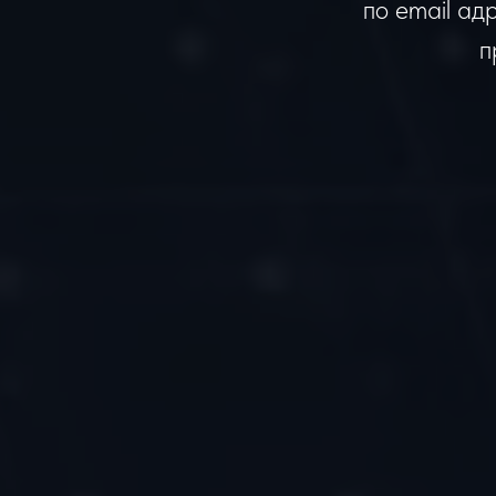
по email ад
п