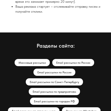
время это занимает примерно 20 минут).
Ваша реклама стартует – отслеживайте отправку писем и
получайте отклики.
Разделы сайта:
Массовые рассылки
Email рассылки по России
Email рассылки по России
Email рассылки по Санкт-Петербургу
Email рассылки по предприятиям
Email рассылки по городам РФ
Email рассылки по странам мира
Рассылки по WhatsApp