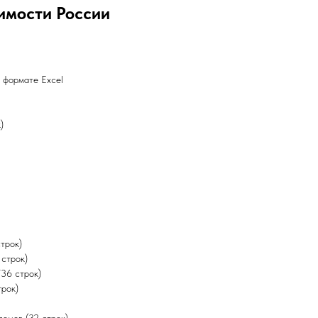
имости России
 формате Excel
)
трок)
строк)
36 строк)
рок)