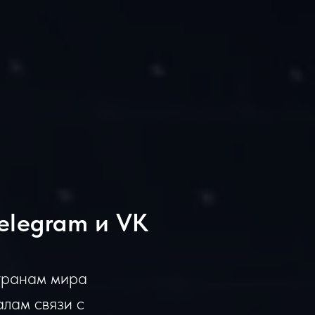
elegram и VK
транам мира
алам связи с