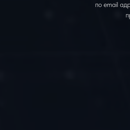
по email ад
п