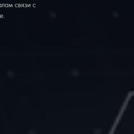
алам связи с
е.