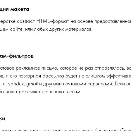
ция макета
верстке создаст HTML-формат на основе предоставленной
ем сайте, или любых других материалов.
пам-фильтров
готовое рекламное письмо, которое не раз отправлялось, в
в, и его повторная рассылка будет не слишком эффектив
.ru, yandex, gmail и другими почтовыми сервисами. Если 
бы ваша рассылка не попала в спам.
ки
аказе двух рассылок третью вы получите бесплатно. Свя